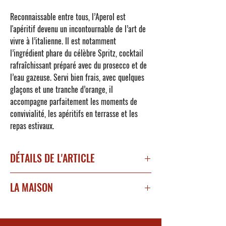
Reconnaissable entre tous, l’
Aperol
est
l'apéritif devenu un incontournable de l’art de
vivre à l’italienne. Il est notamment
l’ingrédient phare du célèbre Spritz, cocktail
rafraîchissant préparé avec du prosecco et de
l’eau gazeuse. Servi bien frais, avec quelques
glaçons et une tranche d’orange, il
accompagne parfaitement les moments de
convivialité, les apéritifs en terrasse et les
repas estivaux.
DÉTAILS DE L'ARTICLE
Apéritif Bitter
LA MAISON
Degré d'alcool : 12,5%
Créé en 1919 à Padoue, en Italie par les frères
Nez : Orange amère avec des notes complexes
Luigi Barbieri et Silvio Barbieri, l'aperitivo