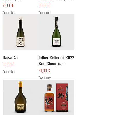
Prix
Prix
78,00 €
36,00 €
Taxe Incluse
Taxe Incluse
Dassai 45
Lallier Réflexion R022
Brut Champagne
Prix
32,00 €
Prix
31,00 €
Taxe Incluse
Taxe Incluse