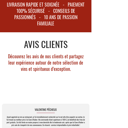
d'herbes et de racines.
Aperol est le fruit de 7 années
LIVRAISON RAPIDE ET SOIGNÉE - PAIEMENT
Bouche: Velouté à l'orange intense, aux notes
d'expérimentation dans la fabrique de liqueur
100% SÉCURISÉ - CONSEILS DE
de plantes avec une douce amertume.
de leur père.
PASSIONNÉS - 10 ANS DE PASSION
Finale : Longue aux notes de plantes et
FAMILIALE
L'Aperol devient populaire dans toute l'Italie
amertume.
après la 1ère Guerre Mondiale; on le retrouve
partout dans les cafés et bars de la région,
AVIS CLIENTS
avant de conquérir le monde dans les années
1980.
Découvrez les avis de nos clients et partagez
leur expérience autour de notre sélection de
vins et spiritueux d’exception.