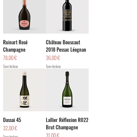
Ruinart Rosé
Château Bouscaut
Champagne
2018 Pessac Léognan
Prix
Prix
78,00 €
36,00 €
Taxe Incluse
Taxe Incluse
Dassai 45
Lallier Réflexion R022
Brut Champagne
Prix
32,00 €
Prix
31,00 €
Taxe Incluse