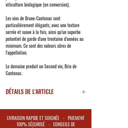
viticulture biologique (en conversion).
Les vins de
Brane-Cantenac
sont
particulièrement élégants, avec une texture
serrée et suave à la fois, ainsi qu’un superbe
potentiel de garde d'une trentaine d'années au
minimum. Ce sont des valeurs sûres de
l'appellation.
Le domaine produit un Second vin,
Brio de
Cantenac
.
DÉTAILS DE L'ARTICLE
Millésime 2014
Appellation : Margaux
Degré d'alcool : 13.5%
LIVRAISON RAPIDE ET SOIGNÉE - PAIEMENT
Encépagement global : Cabernet Sauvignon
100% SÉCURISÉ - CONSEILS DE