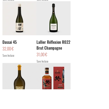
Dassai 45
Lallier Réflexion R022
Brut Champagne
Prix
32,00 €
Prix
31,00 €
Taxe Incluse
Taxe Incluse
Domaine Régnard
Kujira 15 ans Whisky