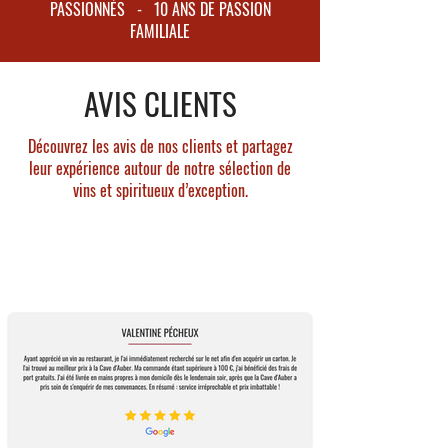
(68%), Merlot (32%)
PASSIONNÉS - 10 ANS DE PASSION
FAMILIALE
Production moyenne annuelle : 200 000
bouteilles
Âge moyen des vignes : 35 ans
AVIS CLIENTS
Superficie moyenne : 48 hectares
Découvrez les avis de nos clients et partagez
leur expérience autour de notre sélection de
vins et spiritueux d’exception.