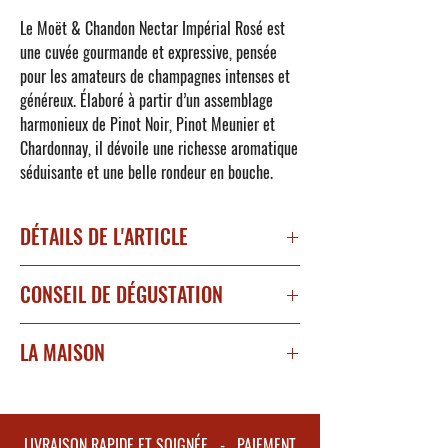
Le Moët & Chandon Nectar Impérial Rosé est
une cuvée gourmande et expressive, pensée
pour les amateurs de champagnes intenses et
généreux. Élaboré à partir d’un assemblage
harmonieux de Pinot Noir, Pinot Meunier et
Chardonnay, il dévoile une richesse aromatique
séduisante et une belle rondeur en bouche.
DÉTAILS DE L'ARTICLE
Appellation : Champagne
CONSEIL DE DÉGUSTATION
Degré d'alcool : 12 %
Encépagement : Pinot noir (40 à 50 %), Pinot
A déguster avec des glaçons et un zeste de
Meunier (30 à 40 %) et Chardonnay (10 à 20
LA MAISON
citron vert.
%).
Depuis sa fondation en 1743, la Maison Moët &
Dosage en sucres : 45g/L (Demi-sec)
Chandon incarne l’excellence et le raffinement
à la française. Installée au cœur de la
Couleur : Jaune audacieux avec des reflets
LIVRAISON RAPIDE ET SOIGNÉE - PAIEMENT