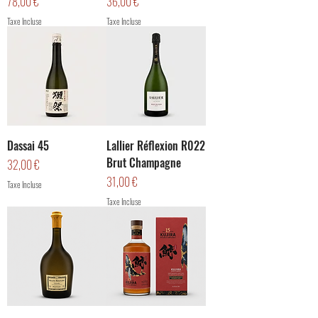
Prix
Prix
78,00 €
36,00 €
Taxe Incluse
Taxe Incluse
Dassai 45
Lallier Réflexion R022
Brut Champagne
Prix
32,00 €
Prix
31,00 €
Taxe Incluse
Taxe Incluse