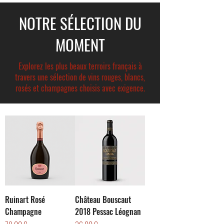
NOTRE SÉLECTION DU
MOMENT
Explorez les plus beaux terroirs français à
travers une sélection de vins rouges, blancs,
rosés et champagnes choisis avec exigence.
Ruinart Rosé
Château Bouscaut
Champagne
2018 Pessac Léognan