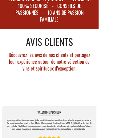
Champagne, elle s’est imposée comme l’une
100% SÉCURISÉ - CONSEILS DE
dorés.
des maisons les plus emblématiques au monde,
PASSIONNÉS - 10 ANS DE PASSION
Nez : Riche, ananas, pamplemousse, mirabelle,
FAMILIALE
symbole de célébration et de prestige. Grâce à
abricot.
un savoir-faire transmis de génération en
Bouche : Un palais voluptueux combinant
génération, Moët & Chandon sublime l’art de
crémosité et dynamisme.
AVIS CLIENTS
l’assemblage pour créer des champagnes d’une
constance et d’une qualité remarquables.
Découvrez les avis de nos clients et partagez
leur expérience autour de notre sélection de
vins et spiritueux d’exception.