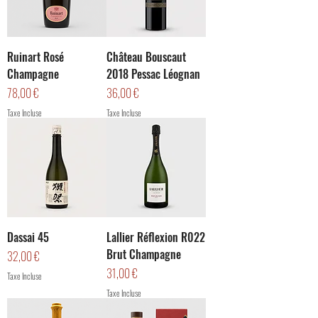
Ruinart Rosé
Château Bouscaut
Champagne
2018 Pessac Léognan
Prix
Prix
78,00 €
36,00 €
Taxe Incluse
Taxe Incluse
Dassai 45
Lallier Réflexion R022
Brut Champagne
Prix
32,00 €
Prix
31,00 €
Taxe Incluse
Taxe Incluse