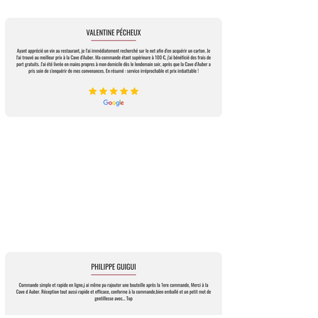
Bénéficiant de tous les soins et de toutes les
améliorations apportées au cours des années
au grand vin, il est fait en majorité avec les
raisins issus des vignes les plus jeunes. Les
vendanges sont manuelles avec tri à la vigne et
au chai.