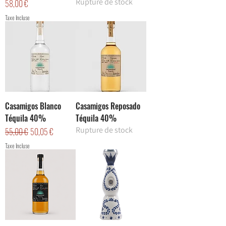
Rupture de stock
Prix
58,00 €
Taxe Incluse
Casamigos Blanco
Casamigos Reposado
Téquila 40%
Téquila 40%
Rupture de stock
Prix original
Prix promotionnel
55,00 €
50,05 €
Taxe Incluse