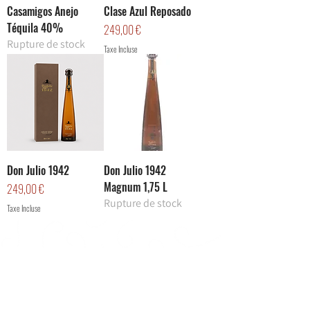
Casamigos Anejo
Clase Azul Reposado
Téquila 40%
Prix
249,00 €
Rupture de stock
Taxe Incluse
Don Julio 1942
Don Julio 1942
Magnum 1,75 L
Prix
249,00 €
Rupture de stock
Taxe Incluse
Découvrez Vinspiritueux.com, votre cave en
ligne spécialisée dans les vins, champagnes et
spiritueux d’exception.