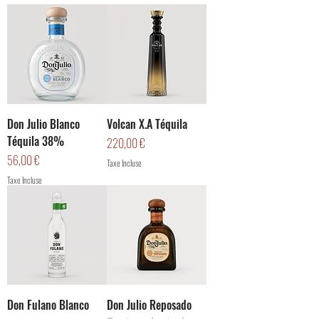
Don Julio Blanco
Volcan X.A Téquila
Téquila 38%
Prix
220,00 €
Prix
56,00 €
Taxe Incluse
Taxe Incluse
Don Fulano Blanco
Don Julio Reposado