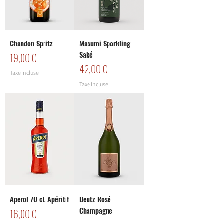
Chandon Spritz
Masumi Sparkling
Saké
Prix
19,00 €
Prix
42,00 €
Taxe Incluse
Taxe Incluse
Aperol 70 cL Apéritif
Deutz Rosé
Champagne
Prix
16,00 €