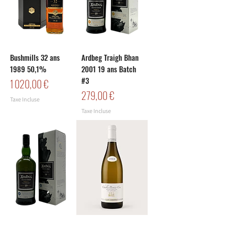
Bushmills 32 ans
Ardbeg Traigh Bhan
1989 50,1%
2001 19 ans Batch
#3
Prix
1 020,00 €
Prix
279,00 €
Taxe Incluse
Taxe Incluse