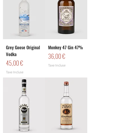
Grey Goose Original
Monkey 47 Gin 47%
Vodka
Prix
36,00 €
Prix
45,00 €
Taxe Incluse
Taxe Incluse