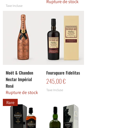
Rupture de stock
Taxe Incluse
Moët & Chandon
Foursquare Fidelitas
Nectar Impérial
Prix
245,00 €
Rosé
Taxe Incluse
Rupture de stock
Rare