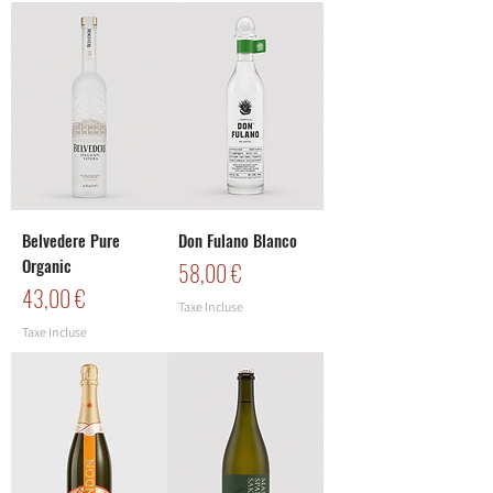
Belvedere Pure
Don Fulano Blanco
Organic
Prix
58,00 €
Prix
43,00 €
Taxe Incluse
Taxe Incluse