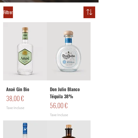
Filtrer
Anaë Gin Bio
Don Julio Blanco
Téquila 38%
Prix
38,00 €
Prix
56,00 €
Taxe Incluse
Taxe Incluse