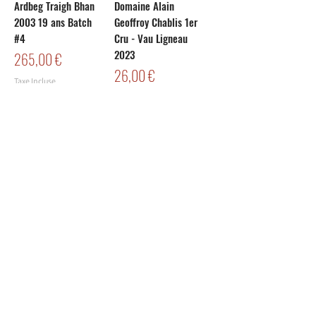
Ardbeg Traigh Bhan
Domaine Alain
2003 19 ans Batch
Geoffroy Chablis 1er
#4
Cru - Vau Ligneau
2023
Prix
265,00 €
Prix
26,00 €
Taxe Incluse
Taxe Incluse
Deutz Brut Classic
Casamigos
Reposado Téquila
Prix
42,00 €
40%
Taxe Incluse
Rupture de stock