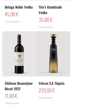
Beluga Noble Vodka
Tito’s Handmade
Vodka
Prix
45,00 €
Prix
35,00 €
Taxe Incluse
Taxe Incluse
Château Beauséjour
Volcan X.A Téquila
Bécot 2021
Prix
220,00 €
Prix
71,00 €
Taxe Incluse
Taxe Incluse