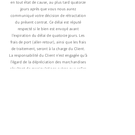
en tout état de cause, au plus tard quatorze
jours après que vous nous aurez
communiqué votre décision de rétractation
du présent contrat. Ce délai est réputé
respecté si le bien est envoyé avant
l’expiration du délai de quatorze jours. Les
frais de port (aller-retour), ainsi que les frais
de traitement, seront à la charge du Client.
La responsabilité du Client n’est engagée qu’à
l’égard de la dépréciation des marchandises
résultant de manipulations autres que celles
nécessaires pour établir la nature, les
caractéristiques et le bon fonctionnement de
ces marchandises.
Mentions légales
Le présent site est la propriété de :
SARL La Cave D'Auber SARL au capital de 60
000 €
- Immatriculée au Registre du
Commerce et des Sociétés de Bobigny
-
Siège social : 5 Rue Saint Gobain 93300