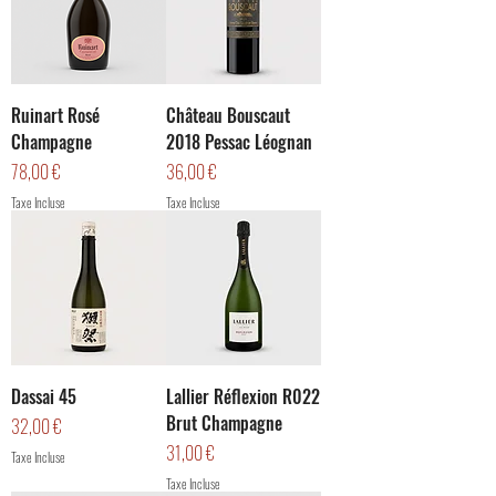
Ruinart Rosé
Château Bouscaut
Champagne
2018 Pessac Léognan
Prix
Prix
78,00 €
36,00 €
Taxe Incluse
Taxe Incluse
Dassai 45
Lallier Réflexion R022
Brut Champagne
Prix
32,00 €
Prix
31,00 €
Taxe Incluse
Taxe Incluse