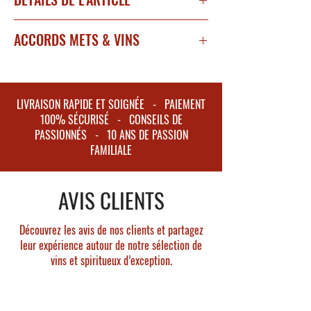
Millésime 2019
ACCORDS METS & VINS
Appellation : Beaune 1er Cru
Degré d'alcool : 14%
A déguster avec du gibier, viandes rouges
Encépagnement : 100% Pinot Noir
rôties en sauce, et les fromages affinés.
Superficie moyenne : 3,80 hectares
LIVRAISON RAPIDE ET SOIGNÉE - PAIEMENT
100% SÉCURISÉ - CONSEILS DE
Couleur : Robe rubis brillant
PASSIONNÉS - 10 ANS DE PASSION
Nez : Parfums de rose, d'arômes de fruits
FAMILIALE
rouges
Bouche : très bel équilibre, ample avec une
AVIS CLIENTS
structure tannique puissante
Finale : belle persistance en bouche avec de
l'élégance en fin de bouche
Découvrez les avis de nos clients et partagez
leur expérience autour de notre sélection de
vins et spiritueux d’exception.
Grand potentiel de garde