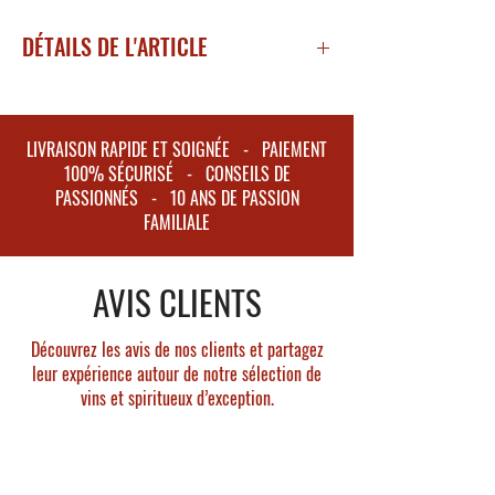
DÉTAILS DE L'ARTICLE
Millésime 2016
Région : Côte de Nuits
Appellation : Vosne Romanée
LIVRAISON RAPIDE ET SOIGNÉE - PAIEMENT
Degré d'alcool : 13.5 %
100% SÉCURISÉ - CONSEILS DE
Encépagement : Pinot noir (100%)
PASSIONNÉS - 10 ANS DE PASSION
FAMILIALE
Age moyen des vignes : 30 ans
AVIS CLIENTS
Découvrez les avis de nos clients et partagez
leur expérience autour de notre sélection de
vins et spiritueux d’exception.