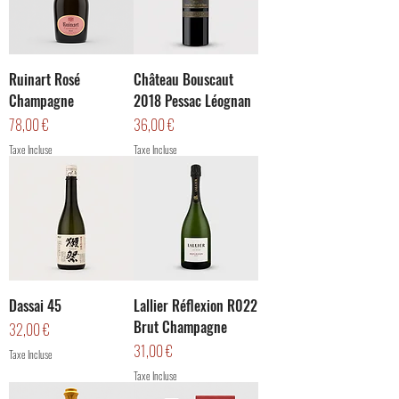
Ruinart Rosé
Château Bouscaut
Champagne
2018 Pessac Léognan
Prix
Prix
78,00 €
36,00 €
Taxe Incluse
Taxe Incluse
Dassai 45
Lallier Réflexion R022
Brut Champagne
Prix
32,00 €
Prix
31,00 €
Taxe Incluse
Taxe Incluse