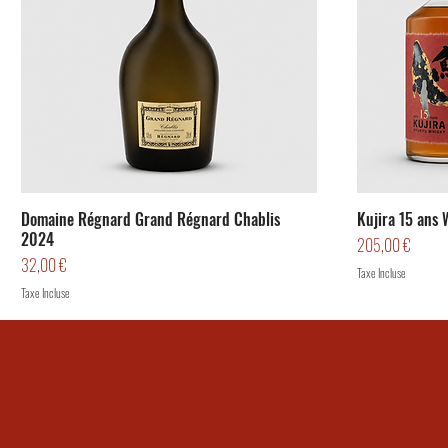
Domaine Régnard Grand Régnard Chablis
Kujira 15 ans 
2024
Prix
205,00 €
Prix
32,00 €
Taxe Incluse
Taxe Incluse