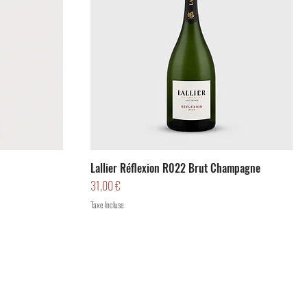
Lallier Réflexion R022 Brut Champagne
Prix
31,00 €
Taxe Incluse