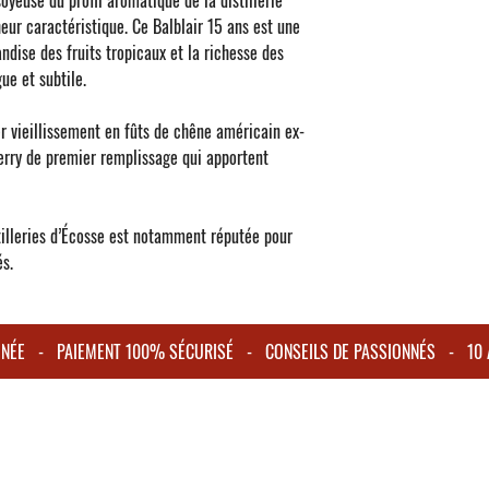
oyeuse du profil aromatique de la distillerie
heur caractéristique. Ce
Balblair 15 ans
est une
dise des fruits tropicaux et la richesse des
ue et subtile.
r vieillissement en fûts de chêne américain ex-
erry de premier remplissage qui apportent
stilleries d’Écosse est notamment réputée pour
és.
IGNÉE - PAIEMENT 100% SÉCURISÉ - CONSEILS DE PASSIONNÉS - 10 A