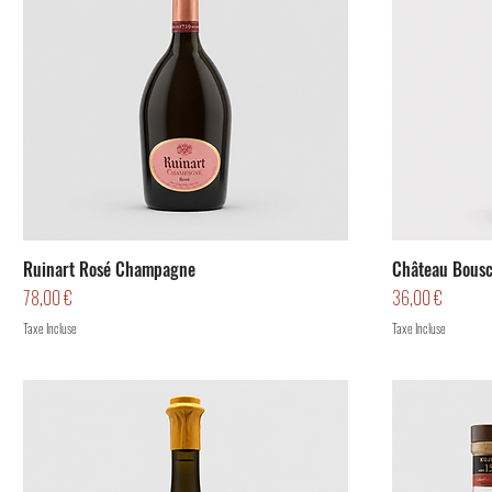
Ruinart Rosé Champagne
Château Bousc
Prix
Prix
78,00 €
36,00 €
Taxe Incluse
Taxe Incluse