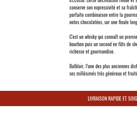
d'Ecosse. Cette déclinaison ronde et s
conserve son expressivité et sa fraîc
parfaite combinaison entre la gourman
notes chocolatées, sur une finale long
C'est un whisky qui connaît un premie
bourbon puis un second en fûts de sh
richesse et gourmandise.
Balblair
, l’une des plus anciennes di
ses millésimés très généreux et fruit
LIVRAISON RAPIDE ET SO