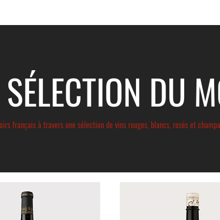
 SÉLECTION DU 
roirs français à travers une sélection de vins rouges, blancs, rosés et champ