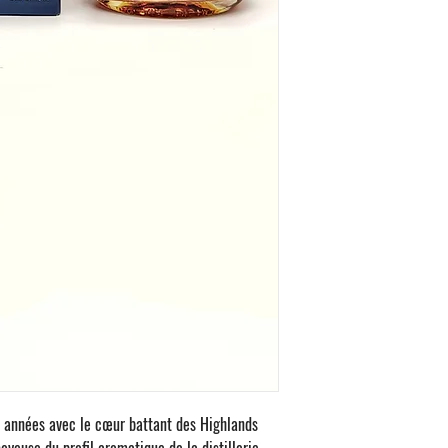
Nez : Miel et pain d’ép
zestes de citron.
Bouche : Texture riche,
tropicaux et d’épices 
Finale : Longue et gou
agrumes.
s années avec le cœur battant des Highlands