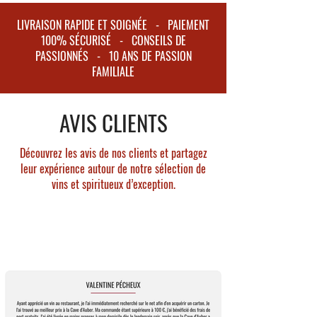
Appellation : Pessac-Léognan
Degré d'alcool : 14%
LIVRAISON RAPIDE ET SOIGNÉE - PAIEMENT
Encépagement global : Cabernet Sauvignon
100% SÉCURISÉ - CONSEILS DE
(50%), Merlot (47%), Cabernet Franc (1%),
PASSIONNÉS - 10 ANS DE PASSION
FAMILIALE
Petit Verdot (2%)
Superficie moyenne : 50 hectares
Âge moyen des vignes : 30 ans
AVIS CLIENTS
Production moyenne annuelle : 180 000
bouteilles
Découvrez les avis de nos clients et partagez
leur expérience autour de notre sélection de
vins et spiritueux d’exception.