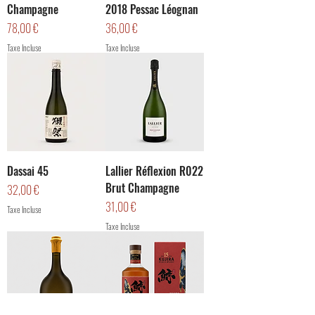
Champagne
2018 Pessac Léognan
Prix
Prix
78,00 €
36,00 €
Taxe Incluse
Taxe Incluse
Dassai 45
Lallier Réflexion R022
Brut Champagne
Prix
32,00 €
Prix
31,00 €
Taxe Incluse
Taxe Incluse