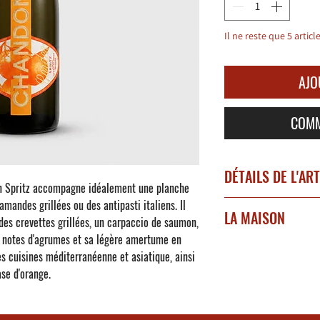
Il ne reste que 5 articl
AJO
COMM
DÉTAILS DE L'AR
 Spritz
accompagne idéalement une planche
amandes grillées ou des antipasti italiens. Il
Apéritif
LA MAISON
des crevettes grillées, un carpaccio de saumon,
Degré d'alcool : 11,5%
s notes d'agrumes et sa légère amertume en
CHANDON
est une mais
s cuisines méditerranéenne et asiatique, ainsi
Nez : Orange amère in
1959 par Moët & Chand
se d'orange.
complexes d'herbes ar
cuvées d'exception à tr
Bouche: Vif et rafraîch
monde. Élaboré en Arge
douceur du vin efferve
Andes,
Chandon Spritz