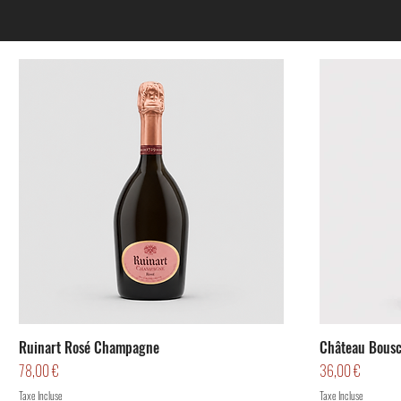
Ruinart Rosé Champagne
Château Bousc
Prix
Prix
78,00 €
36,00 €
Taxe Incluse
Taxe Incluse