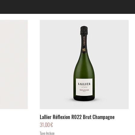
Lallier Réflexion R022 Brut Champagne
Prix
31,00 €
Taxe Incluse