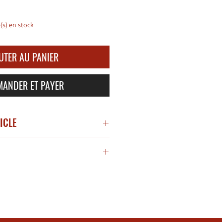
e(s) en stock
UTER AU PANIER
ANDER ET PAYER
TICLE
on de vins effervescents fondée en
tense, pamplemousse avec des notes
on avec l'ambition de produire des
omatiques.
avers les plus grands terroirs du
issant, avec un bel équilibre entre
ntine, au pied de la cordillère des
scent et fraîcheur des agrumes.
revisite l'apéritif italien en associant