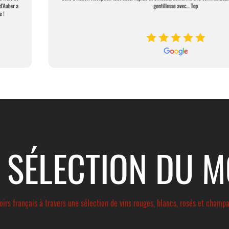
 SÉLECTION DU 
roirs français à travers une sélection de vins rouges, blancs, rosés et champ