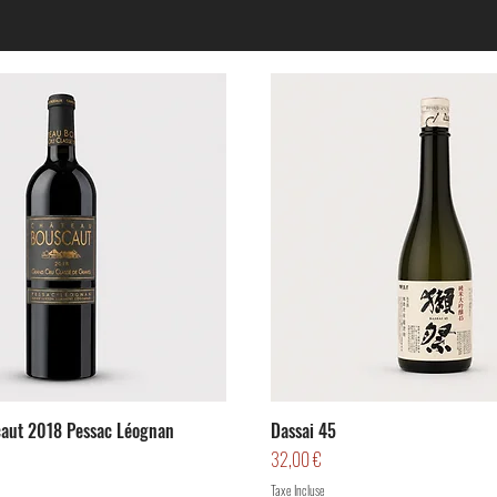
aut 2018 Pessac Léognan
Dassai 45
Prix
32,00 €
Taxe Incluse