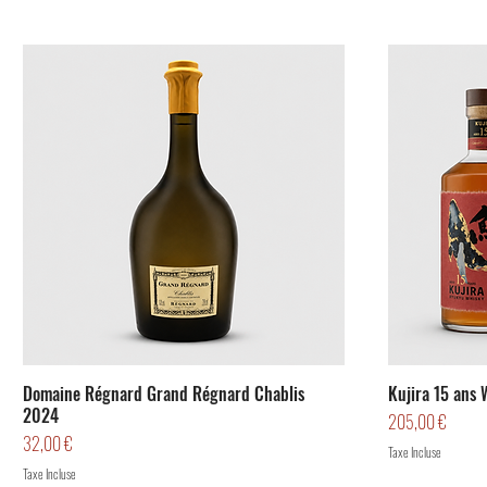
Domaine Régnard Grand Régnard Chablis
Kujira 15 ans 
2024
Prix
205,00 €
Prix
32,00 €
Taxe Incluse
Taxe Incluse