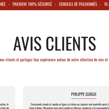
Finale : Longue, désal
IGNÉE - PAIEMENT 100% SÉCURISÉ - CONSEILS DE PASSIONNÉS - 10 A
un vin effervescent p
d'écorces d'orange, d'h
Spritz prêt à déguster,
moins amer que les rec
AVIS CLIENTS
nos clients et partagez leur expérience autour de notre sélection de vins et 