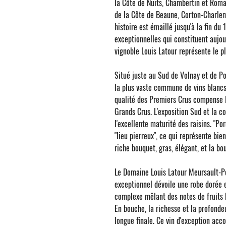
la Côte de Nuits, Chambertin et Roma
de la Côte de Beaune, Corton-Charle
histoire est émaillé jusqu'à la fin du
exceptionnelles qui constituent aujou
vignoble Louis Latour représente le 
Situé juste au Sud de Volnay et de 
la plus vaste commune de vins blancs 
qualité des Premiers Crus compense l
Grands Crus. L'exposition Sud et la c
l'excellente maturité des raisins. "
Por
"lieu pierreux", ce qui représente bie
riche bouquet, gras, élégant, et la bo
Le
Domaine Louis Latour Meursault-P
exceptionnel dévoile une robe dorée e
complexe mêlant des notes de fruits bl
En bouche, la richesse et la profonde
longue finale. Ce vin d'exception ac