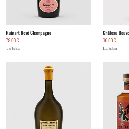
Ruinart Rosé Champagne
Château Bousc
Prix
Prix
78,00 €
36,00 €
Taxe Incluse
Taxe Incluse