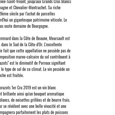
née-Saint-Vivant, jusqu'aux Grands Crus blancs
Age moyen des vignes 
magne et Chevalier-Montrachet. Sa riche
 19ème siècle par l'achat de parcelles
Couleur : Jaune pâle
rd'hui un gigantesque patrimoine viticole. Le
Nez : Notes de vanille
plus vaste domaine de Bourgogne.
Bouche : Ample et rond
de vanielle et de café.
Pommard dans la Côte de Beaune,
Meursault
est
Finale : Belle persist
dans le Sud de la Côte-d'Or. L'excellente
e fait que cette appellation ne possède pas de
omposition marno-calcaire du sol contribuent à
uzots
" est le diminutif de Porroux signifiant
n le type de sol de ce climat. Le vin possède un
uche est fruitée.
oruzots 1er Cru 2019
est un vin blanc
t brillante ainsi qu'un bouquet aromatique
ancs, de noisettes grillées et de beurre frais.
ur se révèlent avec une belle vivacité et une
compagnera parfaitement les plats de poissons