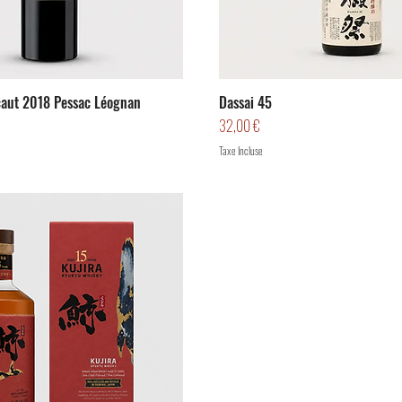
aut 2018 Pessac Léognan
Dassai 45
Prix
32,00 €
Taxe Incluse