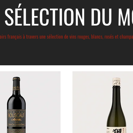
 SÉLECTION DU 
roirs français à travers une sélection de vins rouges, blancs, rosés et champ