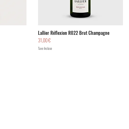
Lallier Réflexion R022 Brut Champagne
Prix
31,00 €
Taxe Incluse