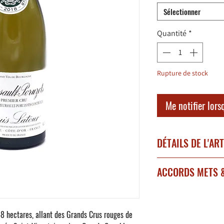
Sélectionner
Quantité
*
Rupture de stock
Me notifier lors
DÉTAILS DE L'AR
Millésime 2019
ACCORDS METS &
Région : Côte de Beau
Village : Meursault
A déguster entre 12°C
Appellation : Meursaul
A déguster avec un pou
Degré d'alcool : 13,5 
48 hectares, allant des Grands Crus rouges de
noir, un risotto aux tru
Encépagement : Chard