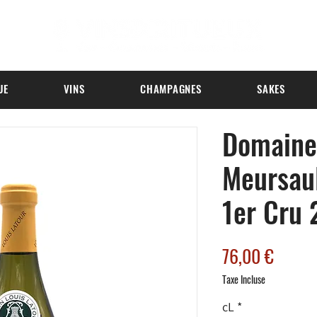
UE
VINS
CHAMPAGNES
SAKES
Domaine 
Meursau
1er Cru 
Prix
76,00 €
Taxe Incluse
cL
*