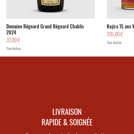
Domaine Régnard Grand Régnard Chablis
Kujira 15 ans 
2024
Prix
205,00 €
Prix
32,00 €
Taxe Incluse
Taxe Incluse
LIVRAISON
RAPIDE & SOIGNÉE