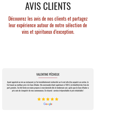
AVIS CLIENTS
Douceur, pointe d ecrème vanillée et notes
fumées.
Découvrez les avis de nos clients et partagez
leur expérience autour de notre sélection de
vins et spiritueux d’exception.