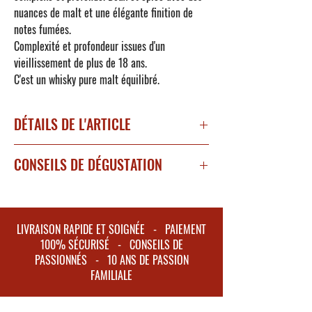
nuances de malt et une élégante finition de
notes fumées.
Complexité et profondeur issues d'un
vieillissement de plus de 18 ans.
C'est un whisky pure malt équilibré.
DÉTAILS DE L'ARTICLE
Whisky Japon
CONSEILS DE DÉGUSTATION
Degré d'alcool : 50%
Sous type : Pure Malt
A déguster pur, sur glace ou allongé avec un
Tourbé : Non
filet d'eau pour abaisser le volume d'alcool.
Packaging : Etui
LIVRAISON RAPIDE ET SOIGNÉE - PAIEMENT
100% SÉCURISÉ - CONSEILS DE
Couleur : or
PASSIONNÉS - 10 ANS DE PASSION
Nez : Céréales et pain, zestes de citron et un
FAMILIALE
soupçon d'herbe séchée.
Bouche/Finale : Miel, citron puis épices.