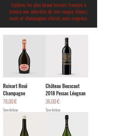
Explorez les plus beaux terroirs français à
travers une sélection de vins rouges, blancs,
rosés et champagnes choisis avec exigence.
Ruinart Rosé
Château Bouscaut
Champagne
2018 Pessac Léognan
Prix
Prix
78,00 €
36,00 €
Taxe Incluse
Taxe Incluse