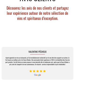
coco, miel, puis une magnifique séquence
herbacée.
Découvrez les avis de nos clients et partagez
Finale :
Longue, fraîche, légèrement sucrée.
leur expérience autour de notre sélection de
vins et spiritueux d’exception.