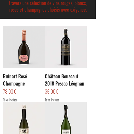
travers une sélection de vins rouges, blancs,
rosés et champagnes choisis avec exigence.
Ruinart Rosé
Château Bouscaut
Champagne
2018 Pessac Léognan
Prix
Prix
78,00 €
36,00 €
Taxe Incluse
Taxe Incluse