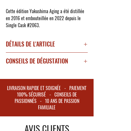
Cette édition
Yakushima Aging
a été distillée
en 2016 et embouteillée en 2022 depuis le
Single Cask
#2063
.
DÉTAILS DE L'ARTICLE
Whisky Japon
CONSEILS DE DÉGUSTATION
Degré d'alcool : 61%
Sous type : Single Cask
A boire pur, sur glace ou avec un flet d'eau
Tourbé : Non
pour libérer les arômes.
Packaging : Etui
LIVRAISON RAPIDE ET SOIGNÉE - PAIEMENT
100% SÉCURISÉ - CONSEILS DE
Nez :
Vanille, fruits exotiques (ananas,
PASSIONNÉS - 10 ANS DE PASSION
banane), plantes aromatiques, gingembre
FAMILIALE
confit.
Bouche :
Raffinée et délicate. Notes de vanille,
AVIS CLIENTS
d'agrumes (citron, pamplemousse), de noix de