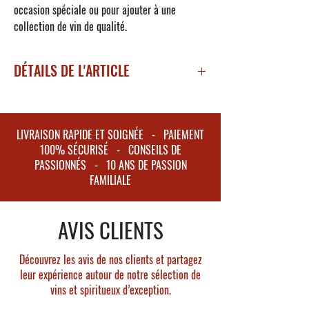
occasion spéciale ou pour ajouter à une
collection de vin de qualité.
DÉTAILS DE L'ARTICLE
Millésime 2009
Appelation : Margaux
Degré d'alcool : 13,5%
LIVRAISON RAPIDE ET SOIGNÉE - PAIEMENT
Encépagement global : Cabernet Sauvignon
100% SÉCURISÉ - CONSEILS DE
(75%), Merlot (20%), Petit Verdot (5%)
PASSIONNÉS - 10 ANS DE PASSION
FAMILIALE
Production moyenne annuelle : 100 000
bouteilles
AVIS CLIENTS
Découvrez les avis de nos clients et partagez
leur expérience autour de notre sélection de
vins et spiritueux d’exception.