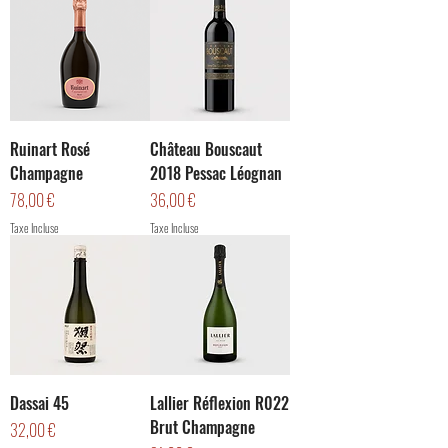
Ruinart Rosé
Château Bouscaut
Champagne
2018 Pessac Léognan
Prix
Prix
78,00 €
36,00 €
Taxe Incluse
Taxe Incluse
Dassai 45
Lallier Réflexion R022
Brut Champagne
Prix
32,00 €