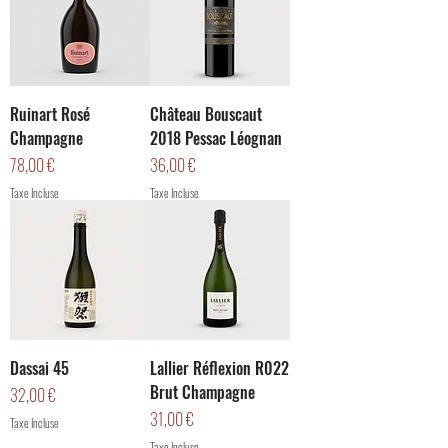
Ruinart Rosé
Château Bouscaut
Champagne
2018 Pessac Léognan
Prix
Prix
78,00 €
36,00 €
Taxe Incluse
Taxe Incluse
Dassai 45
Lallier Réflexion R022
Brut Champagne
Prix
32,00 €
Prix
31,00 €
Taxe Incluse
Taxe Incluse