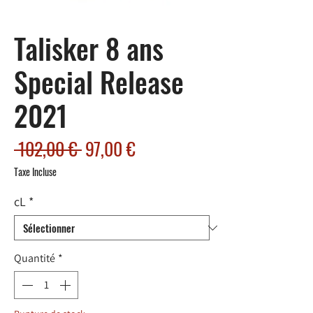
Talisker 8 ans
Special Release
2021
Prix
Prix
 102,00 € 
97,00 €
original
promotionnel
Taxe Incluse
cL
*
Quantité
*