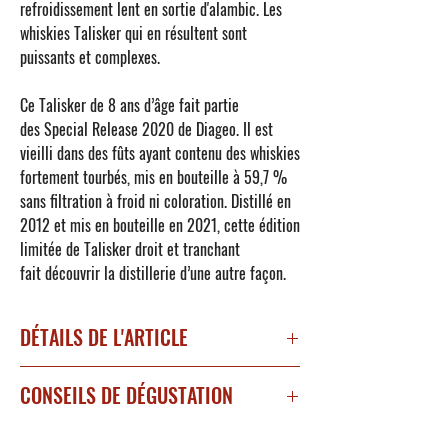
refroidissement lent en sortie d'alambic. Les
whiskies Talisker qui en résultent sont
puissants et complexes.
Ce Talisker de
8 ans d’âge
fait partie
des
Special Release 2020 de Diageo
. Il est
vieilli dans des fûts ayant contenu des whiskies
fortement tourbés, mis en bouteille à 59,7 %
sans filtration à froid ni coloration. Distillé en
2012 et mis en bouteille en 2021, cette édition
limitée de Talisker droit et tranchant
fait découvrir la distillerie d’une autre façon.
DÉTAILS DE L'ARTICLE
Whisky Ecosse
CONSEILS DE DÉGUSTATION
Degré d'alcool : 59,7 %
Sous type : Single Malt
A déguster pur, sur glace ou allongé avec un