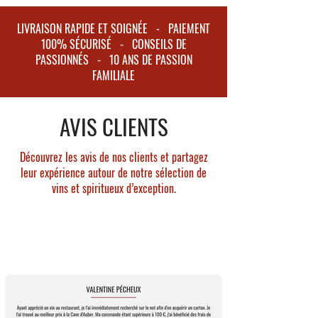
Tourbé : Oui
filet d'eau.
Packaging : Tube
LIVRAISON RAPIDE ET SOIGNÉE - PAIEMENT
100% SÉCURISÉ - CONSEILS DE
Couleur : Or ambré.
PASSIONNÉS - 10 ANS DE PASSION
Nez : Marqué par une puissante bouffée de
FAMILIALE
fumée de montagne, un air marin, salin, et des
notes d'algues.
AVIS CLIENTS
Bouche : Doux et huileux avec des notes de sel
et de fumée prononcée.
Finale : Long et persistant.
Découvrez les avis de nos clients et partagez
leur expérience autour de notre sélection de
vins et spiritueux d’exception.