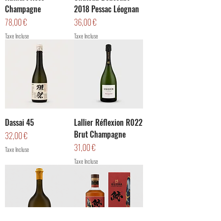
Champagne
2018 Pessac Léognan
Prix
Prix
78,00 €
36,00 €
Taxe Incluse
Taxe Incluse
Dassai 45
Lallier Réflexion R022
Brut Champagne
Prix
32,00 €
Prix
31,00 €
Taxe Incluse
Taxe Incluse