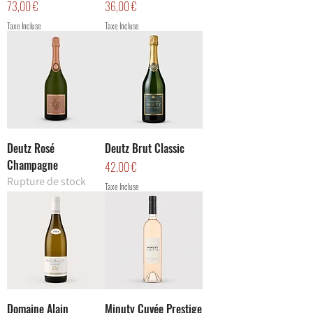
Prix
Prix
73,00 €
36,00 €
Taxe Incluse
Taxe Incluse
Deutz Rosé
Deutz Brut Classic
Champagne
Prix
42,00 €
Rupture de stock
Taxe Incluse
Domaine Alain
Minuty Cuvée Prestige