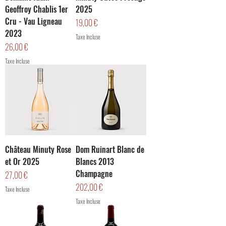
Geoffroy Chablis 1er
2025
Cru - Vau Ligneau
Prix
19,00 €
2023
Taxe Incluse
Prix
26,00 €
Taxe Incluse
Château Minuty Rose
Dom Ruinart Blanc de
et Or 2025
Blancs 2013
Champagne
Prix
27,00 €
Prix
202,00 €
Taxe Incluse
Taxe Incluse