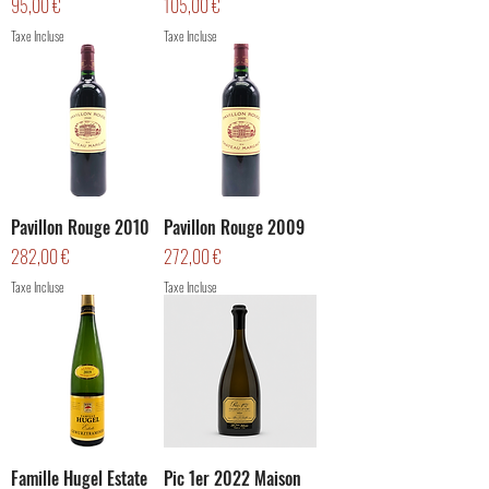
Prix
Prix
95,00 €
105,00 €
Taxe Incluse
Taxe Incluse
Pavillon Rouge 2010
Pavillon Rouge 2009
Prix
Prix
282,00 €
272,00 €
Taxe Incluse
Taxe Incluse
Famille Hugel Estate
Pic 1er 2022 Maison