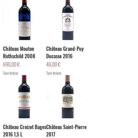
Château Mouton
Château Grand-Puy
Rothschild 2008
Ducasse 2016
Prix
Prix
690,00 €
48,00 €
Taxe Incluse
Taxe Incluse
Château Croizet Bages
Château Saint-Pierre
2016 1,5 L
2017