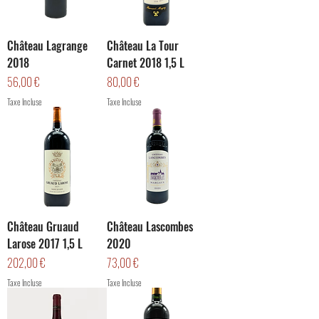
Château Lagrange
Château La Tour
2018
Carnet 2018 1,5 L
Prix
Prix
56,00 €
80,00 €
Taxe Incluse
Taxe Incluse
Château Gruaud
Château Lascombes
Larose 2017 1,5 L
2020
Prix
Prix
202,00 €
73,00 €
Taxe Incluse
Taxe Incluse