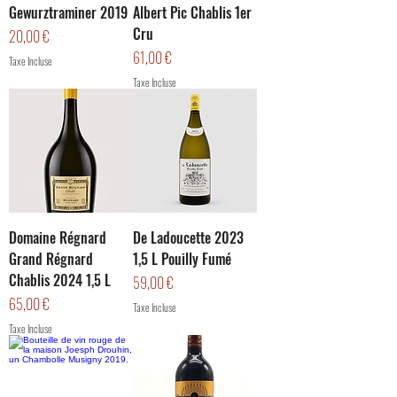
Gewurztraminer 2019
Albert Pic Chablis 1er
Cru
Prix
20,00 €
Prix
61,00 €
Taxe Incluse
Taxe Incluse
Domaine Régnard
De Ladoucette 2023
Grand Régnard
1,5 L Pouilly Fumé
Chablis 2024 1,5 L
Prix
59,00 €
Prix
65,00 €
Taxe Incluse
Taxe Incluse