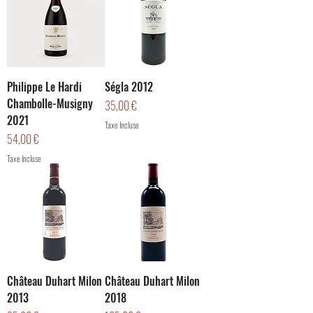
Philippe Le Hardi
Ségla 2012
Chambolle-Musigny
Prix
35,00 €
2021
Taxe Incluse
Prix
54,00 €
Taxe Incluse
Château Duhart Milon
Château Duhart Milon
2013
2018