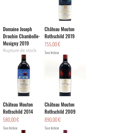
Domaine Joseph
Château Mouton
Drouhin Chambolle-
Rothschild 2019
Musigny 2019
Prix
755,00 €
Rupture de stock
Taxe Incluse
Château Mouton
Château Mouton
Rothschild 2014
Rothschild 2009
Prix
Prix
580,00 €
890,00 €
Taxe Incluse
Taxe Incluse