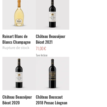
Ruinart Blanc de
Château Beauséjour
Blancs Champagne
Bécot 2021
Rupture de stock
Prix
71,00 €
Taxe Incluse
Château Beauséjour
Château Bouscaut
Bécot 2020
2018 Pessac Léognan