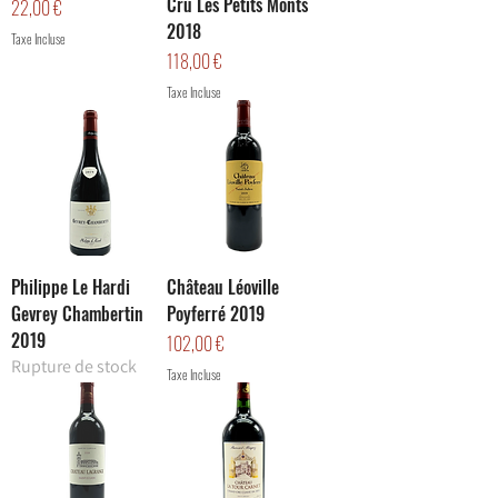
Cru Les Petits Monts
Prix
22,00 €
2018
Taxe Incluse
Prix
118,00 €
Taxe Incluse
Philippe Le Hardi
Château Léoville
Gevrey Chambertin
Poyferré 2019
2019
Prix
102,00 €
Rupture de stock
Taxe Incluse